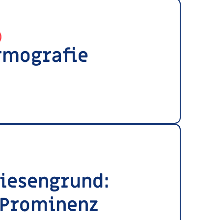
)
rmografie
)
iesengrund:
 Prominenz