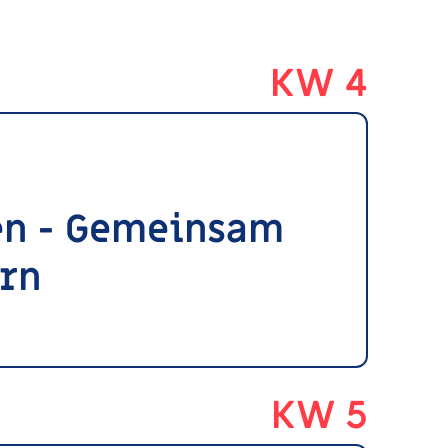
KW 4
en - Gemeinsam
ern
KW 5