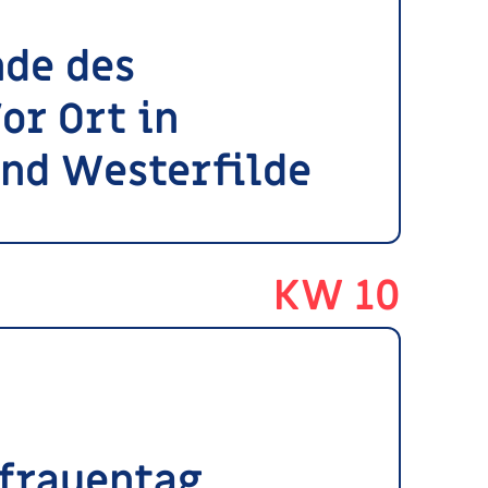
de des
or Ort in
nd Westerfilde
KW 10
frauentag