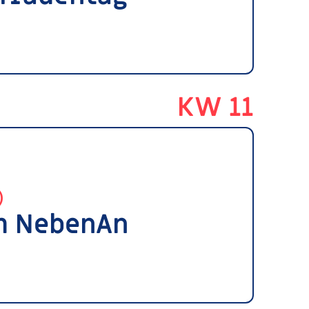
KW 11
)
im NebenAn