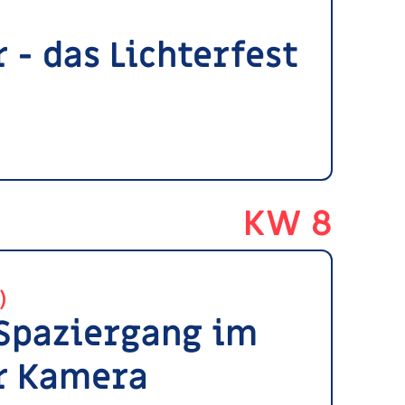
 - das Lichterfest
KW 8
)
Spaziergang im
er Kamera