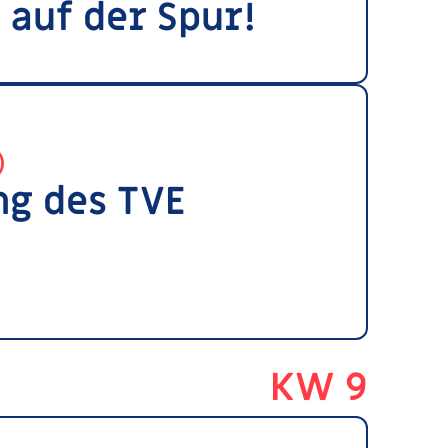
auf der Spur!
)
g des TVE
KW 9