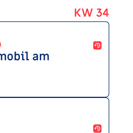
KW 34
)
tmobil am