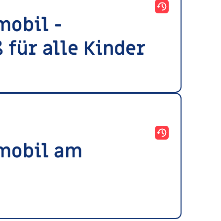
)
mobil -
 für alle Kinder
)
tmobil am