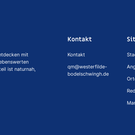
Kontakt
Si
entdecken mit
Kontakt
Sta
iebenswerten
qm@westerfilde-
Ang
il ist naturnah,
bodelschwingh.de
Ort
Red
Ma