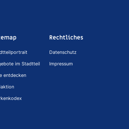
temap
Rechtliches
dtteilportrait
Datenschutz
ebote im Stadtteil
Impressum
e entdecken
aktion
rkenkodex