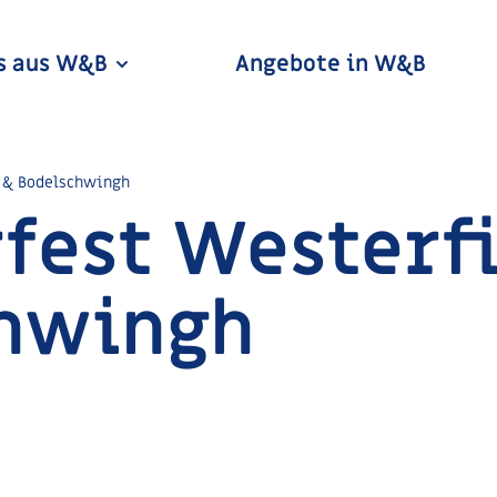
s aus W&B
Angebote in W&B
 & Bodelschwingh
est Westerfi
hwingh